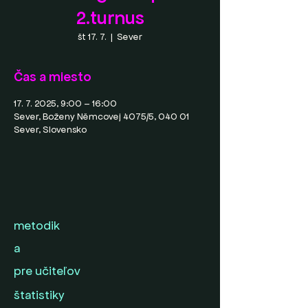
2.turnus
št 17. 7.
  |  
Sever
Čas a miesto
17. 7. 2025, 9:00 – 16:00
Sever, Boženy Němcovej 4075/5, 040 01
Sever, Slovensko
metodik
a
pre učiteľov
štatistiky