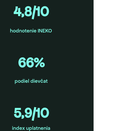
4,8/10
hodnotenie INEKO
66%
podiel dievčat
5,9/10
index uplatnenia