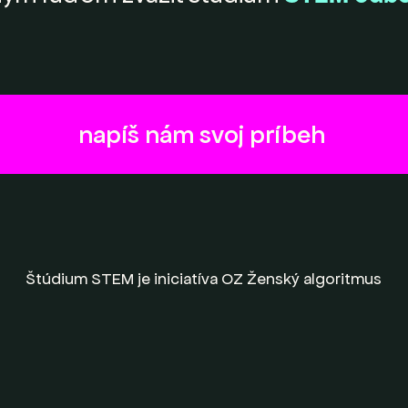
napíš nám svoj príbeh
Štúdium STEM je iniciatíva OZ Ženský algoritmus