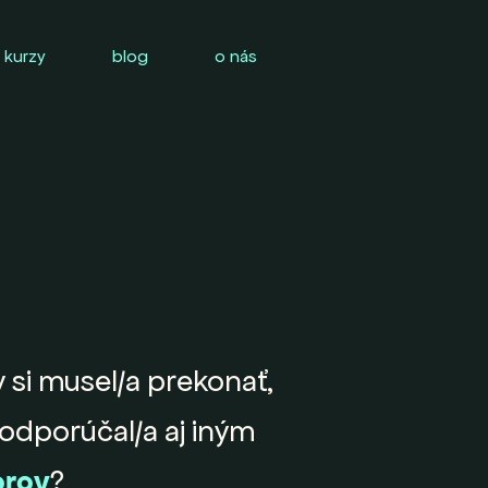
 kurzy
blog
o nás
 si musel/a prekonať,
i odporúčal/a aj iným
rov
?