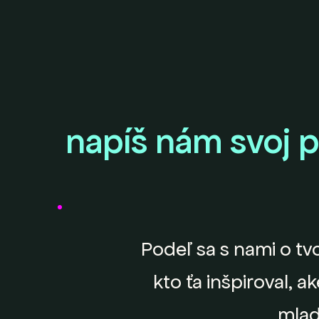
napíš nám svoj 
Podeľ sa s nami o tv
kto ťa inšpiroval, a
mlad