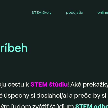
STEM školy
podujatia
online
príbeh
oju cestu k
STEM štúdiu
! Aké prekážky
ké úspechy si dosiahol/al a prečo by s
ým ľuďom zvážiť štúdium
STEM odbo