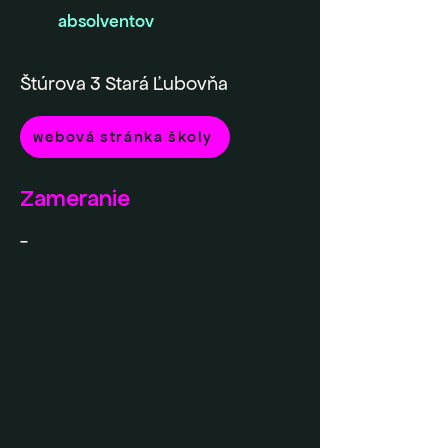
absolventov
Štúrova 3 Stará Ľubovňa
webová stránka školy
Zameranie
-