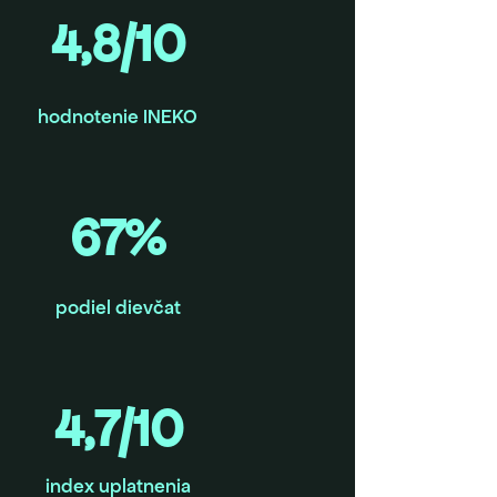
4,8/10
hodnotenie INEKO
67%
podiel dievčat
4,7/10
index uplatnenia