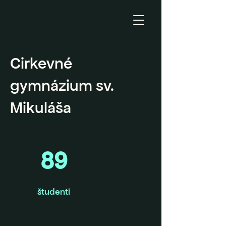
Cirkevné
gymnázium sv.
Mikuláša
89
študenti