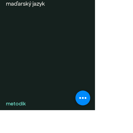
maďarský jazyk
metodik
a
pre učiteľov