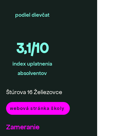
podiel dievčat
3,1/10
index uplatnenia
absolventov
Štúrova 16 Želiezovce
webová stránka školy
Zameranie