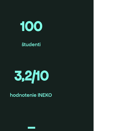
100
študenti
3,2/10
hodnotenie INEKO
–