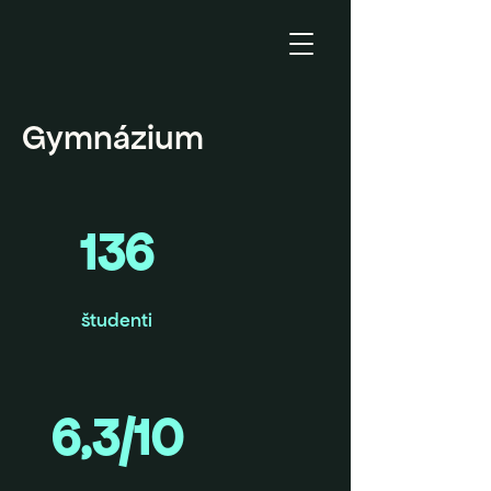
Gymnázium
136
študenti
6,3/10