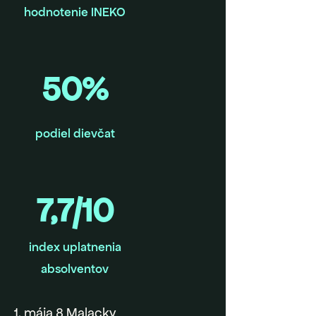
hodnotenie INEKO
50%
podiel dievčat
7,7/10
index uplatnenia
absolventov
1. mája 8 Malacky