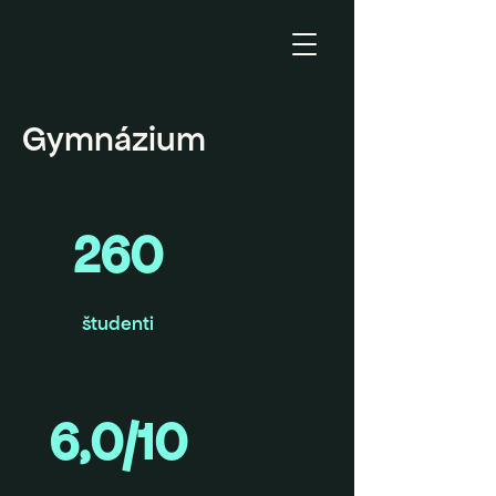
Gymnázium
260
študenti
6,0/10