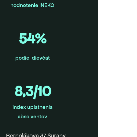
hodnotenie INEKO
54%
podiel dievčat
8,3/10
index uplatnenia
absolventov
Bernolákova 37 Šurany