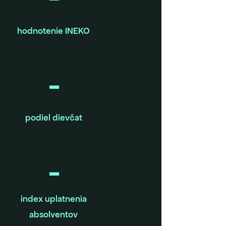
hodnotenie INEKO
-
podiel dievčat
-
index uplatnenia
absolventov