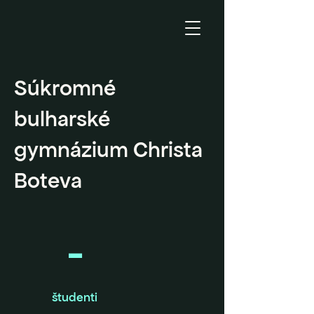
Súkromné
bulharské
gymnázium Christa
Boteva
-
študenti