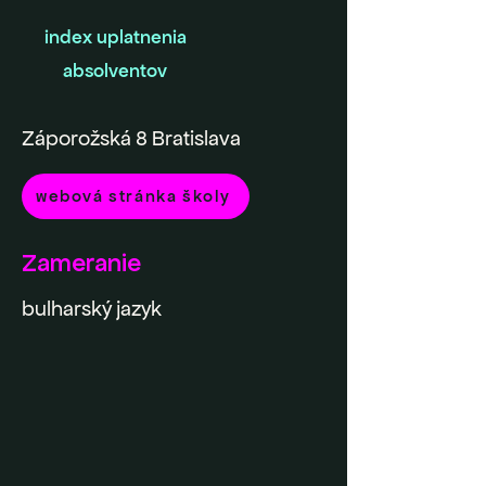
index uplatnenia
absolventov
Záporožská 8 Bratislava
webová stránka školy
Zameranie
bulharský jazyk