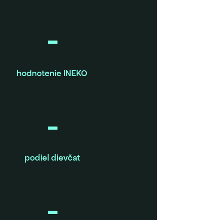
-
hodnotenie INEKO
-
podiel dievčat
-