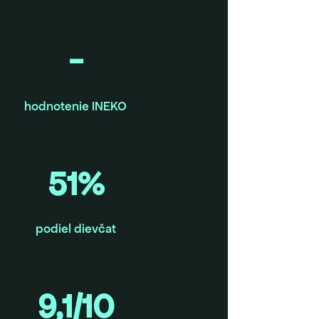
-
hodnotenie INEKO
51%
podiel dievčat
9,1/10