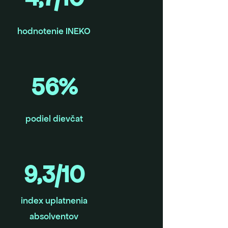
hodnotenie INEKO
56%
podiel dievčat
9,3/10
index uplatnenia
absolventov