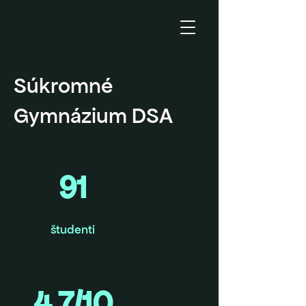
Súkromné
Gymnázium DSA
91
študenti
4,7/10