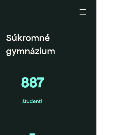
Súkromné
gymnázium
887
študenti
-