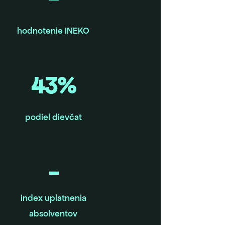
hodnotenie INEKO
43%
podiel dievčat
-
index uplatnenia
absolventov