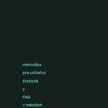
metodika
pre učiteľov
štatistik
y
FAQ
v médiách