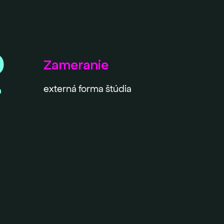
0
Zameranie
externá forma štúdia
a