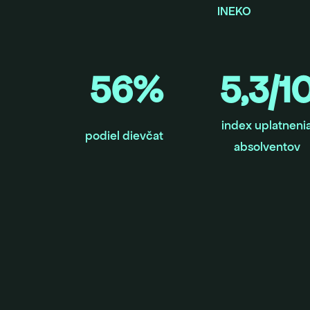
INEKO
56%
5,3/1
index uplatneni
podiel dievčat
absolventov