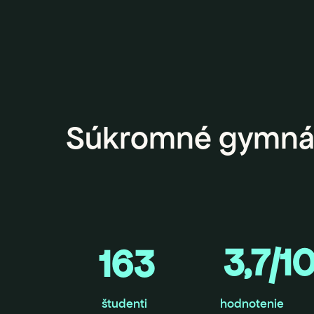
Súkromné gymná
3,7/1
163
študenti
hodnotenie