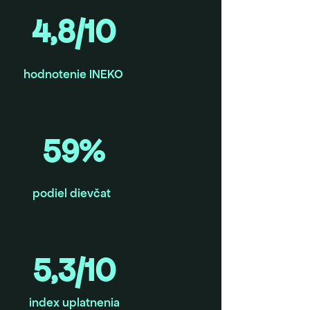
4,8/10
hodnotenie INEKO
59%
podiel dievčat
5,3/10
index uplatnenia