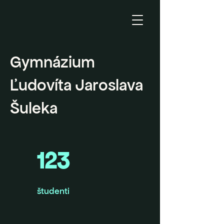
Gymnázium
Ľudovíta Jaroslava
Šuleka
123
študenti