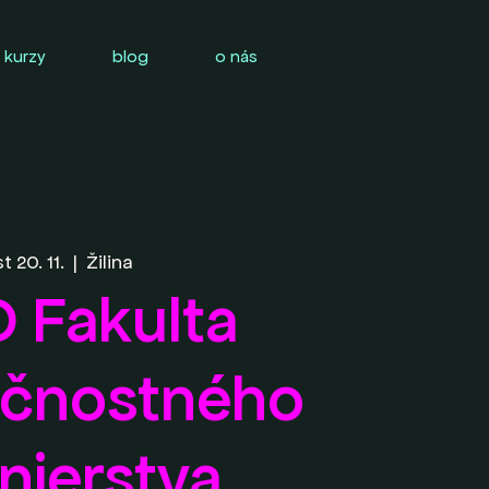
 kurzy
blog
o nás
st 20. 11.
  |  
Žilina
 Fakulta
čnostného
inierstva