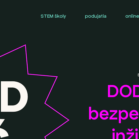
STEM školy
podujatia
online
DOD
bezpe
inž