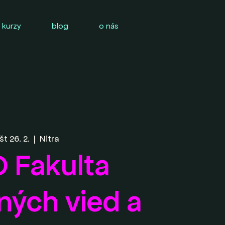
 kurzy
blog
o nás
št 26. 2.
  |  
Nitra
 Fakulta
ných vied a