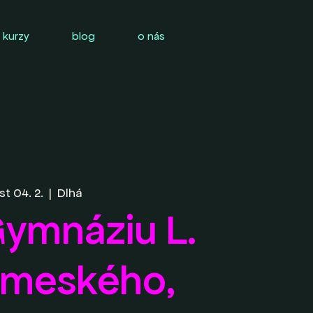
 kurzy
blog
o nás
st 04. 2.
  |  
Dlhá
ymnáziu L.
meského,