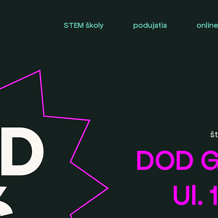
STEM školy
podujatia
online
št
DOD G
Ul. 