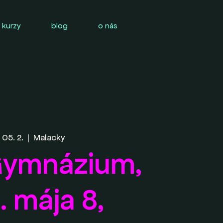
 kurzy
blog
o nás
 05. 2.
  |  
Malacky
ymnázium,
1. mája 8,