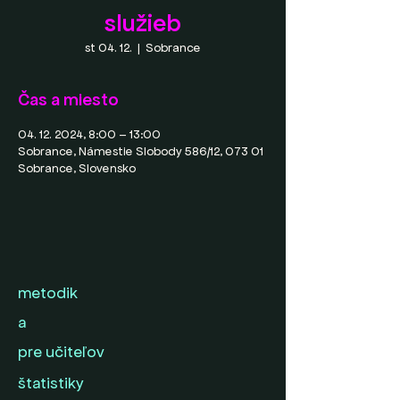
služieb
st 04. 12.
  |  
Sobrance
Čas a miesto
04. 12. 2024, 8:00 – 13:00
Sobrance, Námestie Slobody 586/12, 073 01
Sobrance, Slovensko
metodik
a
pre učiteľov
štatistiky