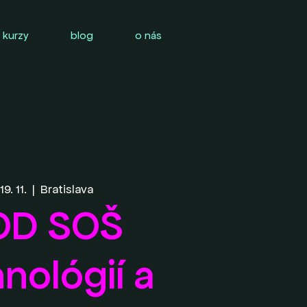
 kurzy
blog
o nás
19. 11.
  |  
Bratislava
OD SOŠ
nológií a