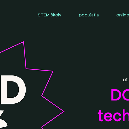
STEM školy
podujatia
online
ut 
D
tech