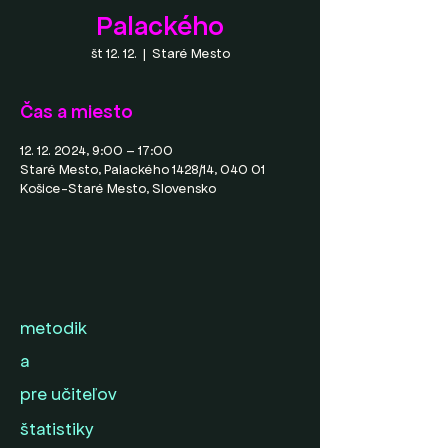
Palackého
št 12. 12.
  |  
Staré Mesto
Čas a miesto
12. 12. 2024, 9:00 – 17:00
Staré Mesto, Palackého 1428/14, 040 01
Košice-Staré Mesto, Slovensko
metodik
a
pre učiteľov
štatistiky