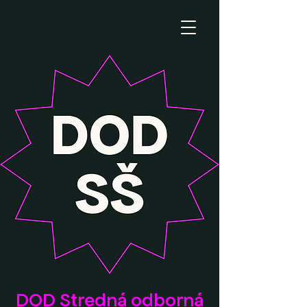
DOD Stredná odborná