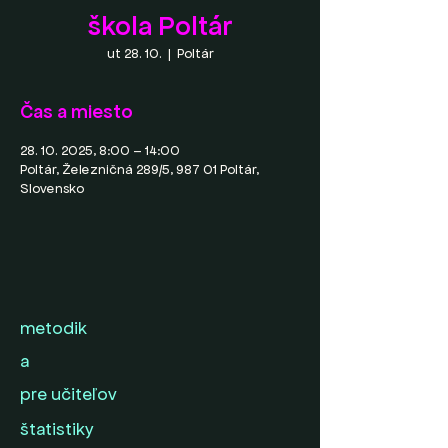
škola Poltár
ut 28. 10.
  |  
Poltár
Čas a miesto
28. 10. 2025, 8:00 – 14:00
Poltár, Železničná 289/5, 987 01 Poltár,
Slovensko
metodik
a
pre učiteľov
štatistiky