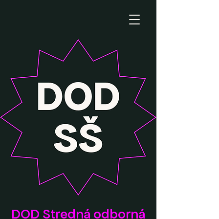
DOD Stredná odborná