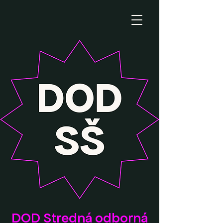
DOD Stredná odborná