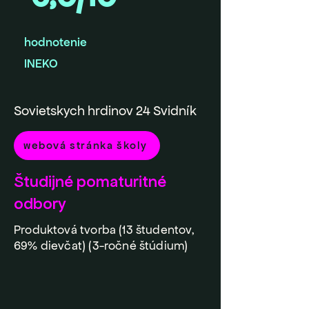
hodnotenie
INEKO
Sovietskych hrdinov 24 Svidník
webová stránka školy
Študijné pomaturitné
odbory
Produktová tvorba (13 študentov,
69% dievčat) (3-ročné štúdium)