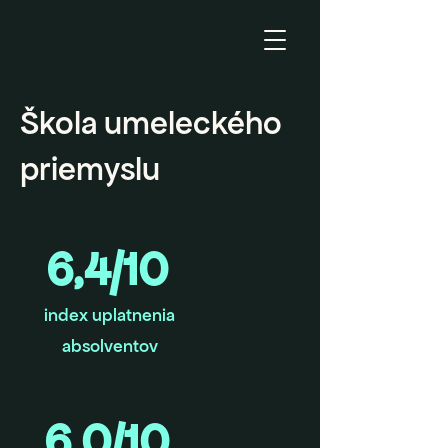
Škola umeleckého
priemyslu
6,4/10
index uplatnenia
absolventov
6,0/10