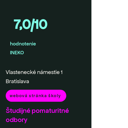
7,0/10
hodnotenie
INEKO
Vlastenecké námestie 1
Bratislava
webová stránka školy
Študijné pomaturitné
odbory