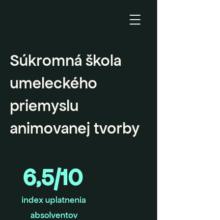
Súkromná škola
umeleckého
priemyslu
animovanej tvorby
6,5/10
index uplatnenia
absolventov