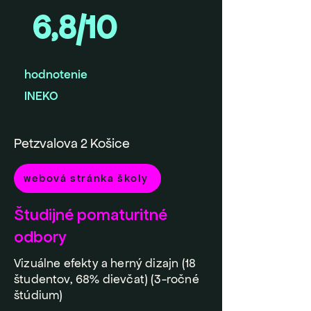
6,8/10
hodnotenie
INEKO
Petzvalova 2 Košice
webová stránka školy
Študijné pomaturitné
odbory
Vizuálne efekty a herný dizajn (18
študentov, 68% dievčat) (3-ročné
štúdium)