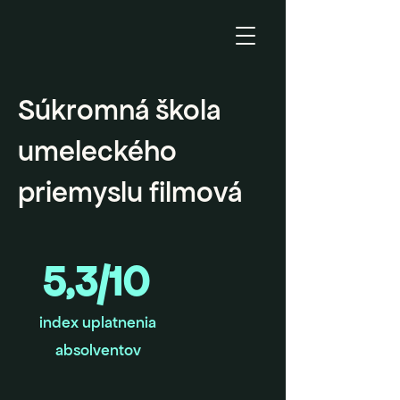
Súkromná škola
umeleckého
priemyslu filmová
5,3/10
index uplatnenia
absolventov