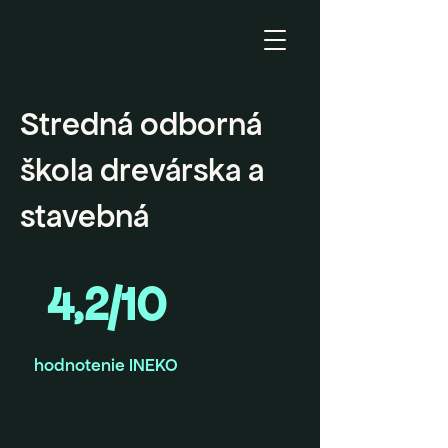
Stredná odborná
škola drevárska a
stavebná
4,2/10
hodnotenie INEKO