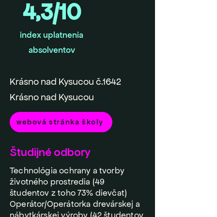
4,3/10
index uplatnenia
absolventov
Krásno nad Kysucou č.1642
Krásno nad Kysucou
webová stránka školy
Študijné odbory
Technológia ochrany a tvorby
životného prostredia (49
študentov z toho 73% dievčat)
Operátor/Operátorka drevárskej a
nábytkárskej výroby (42 študentov