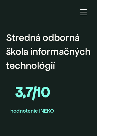
Stredná odborná
škola informačných
technológií
3,7/10
hodnotenie INEKO