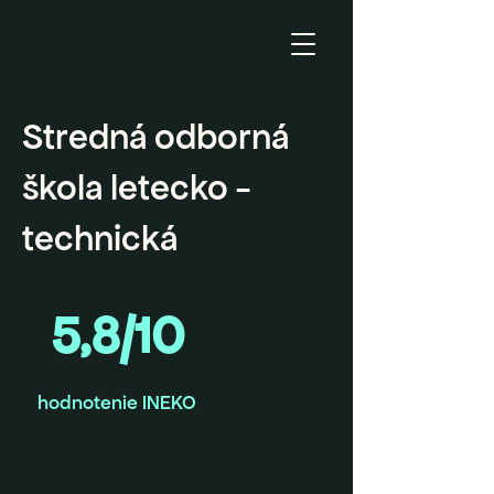
Stredná odborná
škola letecko -
technická
5,8/10
hodnotenie INEKO