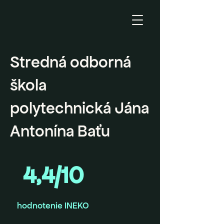
Stredná odborná
škola
polytechnická Jána
Antonína Baťu
4,4/10
hodnotenie INEKO