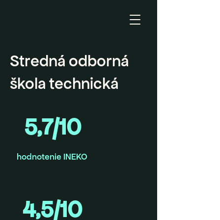
Stredná odborná
škola technická
5,7/10
hodnotenie INEKO
4,5/10