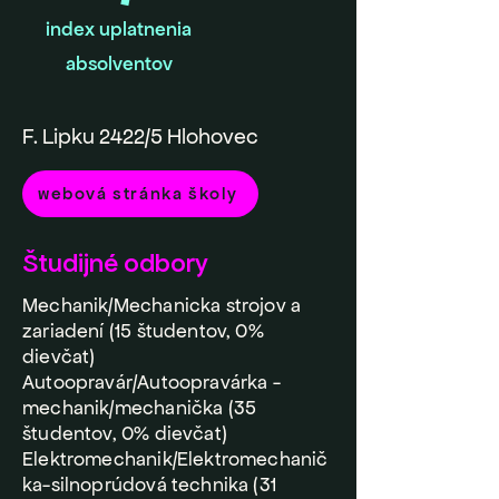
index uplatnenia
absolventov
F. Lipku 2422/5 Hlohovec
webová stránka školy
Študijné odbory
Mechanik/Mechanicka strojov a
zariadení (15 študentov, 0%
dievčat)
Autoopravár/Autoopravárka -
mechanik/mechanička (35
študentov, 0% dievčat)
Elektromechanik/Elektromechanič
ka-silnoprúdová technika (31