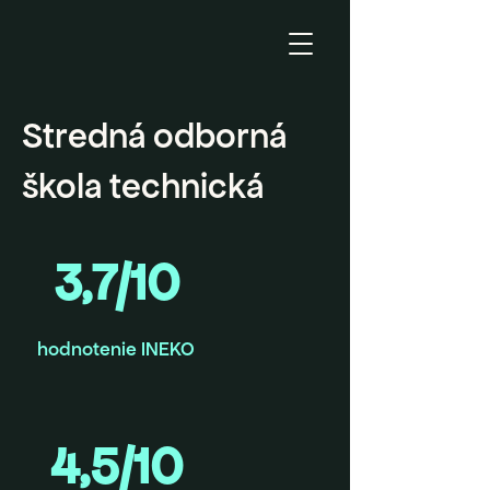
Stredná odborná
škola technická
3,7/10
hodnotenie INEKO
4,5/10