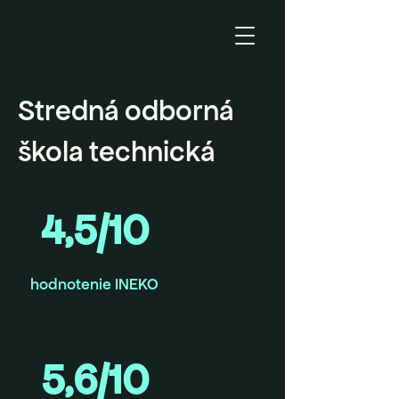
Stredná odborná
škola technická
4,5/10
hodnotenie INEKO
5,6/10