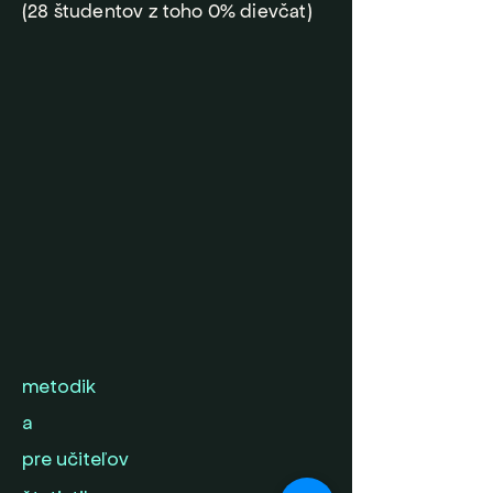
(28 študentov z toho 0% dievčat)
metodik
a
pre učiteľov