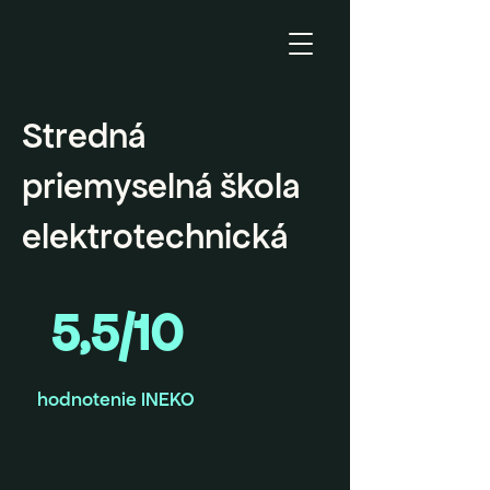
Stredná
priemyselná škola
elektrotechnická
5,5/10
hodnotenie INEKO