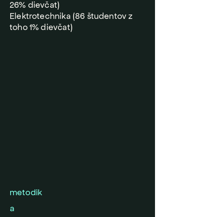
26% dievčat)
Elektrotechnika (86 študentov z
toho 1% dievčat)
metodik
a