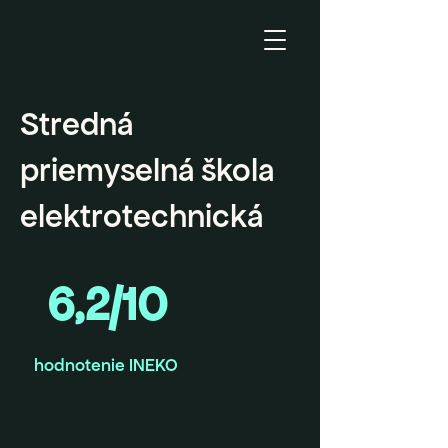
Stredná
priemyselná škola
elektrotechnická
6,2/10
hodnotenie INEKO