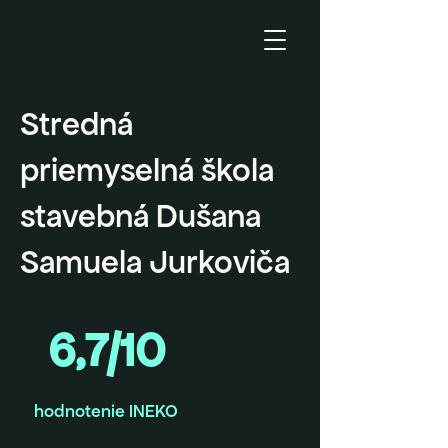
Stredná
priemyselná škola
stavebná Dušana
Samuela Jurkoviča
6,7/10
hodnotenie INEKO