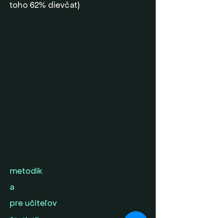
toho 62% dievčat)
metodik
a
pre učiteľov