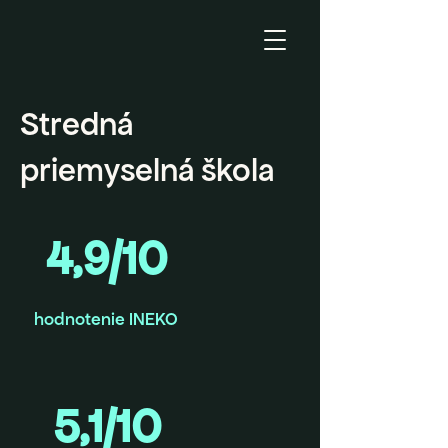
Stredná
priemyselná škola
4,9/10
hodnotenie INEKO
5,1/10