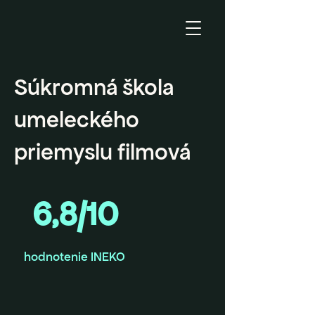
Súkromná škola
umeleckého
priemyslu filmová
6,8/10
hodnotenie INEKO