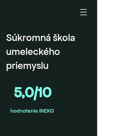
Súkromná škola
umeleckého
priemyslu
5,0/10
hodnotenie INEKO