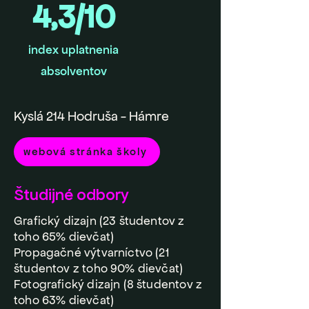
4,3/10
index uplatnenia
absolventov
Kyslá 214 Hodruša - Hámre
webová stránka školy
Študijné odbory
Grafický dizajn (23 študentov z
toho 65% dievčat)
Propagačné výtvarníctvo (21
študentov z toho 90% dievčat)
Fotografický dizajn (8 študentov z
toho 63% dievčat)