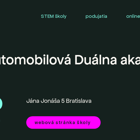
STEM školy
podujatia
online
tomobilová Duálna ak
0
Jána Jonáša 5 Bratislava
a
webová stránka školy