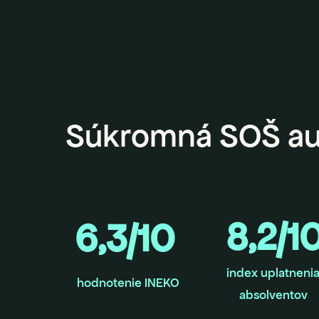
Súkromná SOŠ au
8,2/1
6,3/10
index uplatneni
hodnotenie INEKO
absolventov