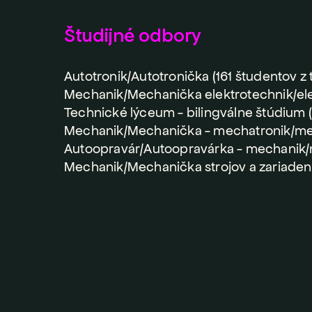
Študijné odbory
Autotronik/Autotronička (161 študentov z
Mechanik/Mechanička elektrotechnik/elek
Technické lýceum - bilingválne štúdium (
Mechanik/Mechanička - mechatronik/mec
Autoopravár/Autoopravárka - mechanik/
Mechanik/Mechanička strojov a zariadení