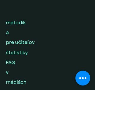
metodik
a
pre učiteľov
štatistiky
FAQ
v
médiách
kontak
t
napíš nám svoj
príbeh
ochrana súkromia