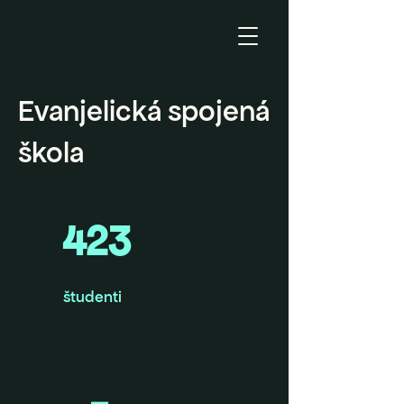
Evanjelická spojená
škola
423
študenti
-