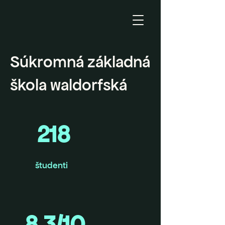
Súkromná základná
škola waldorfská
218
študenti
8,3/10