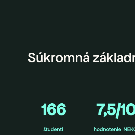
Súkromná základn
166
7,5/1
študenti
hodnotenie INEK