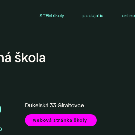
STEM školy
podujatia
online
á škola
0
Dukelská 33 Giraltovce
webová stránka školy
O