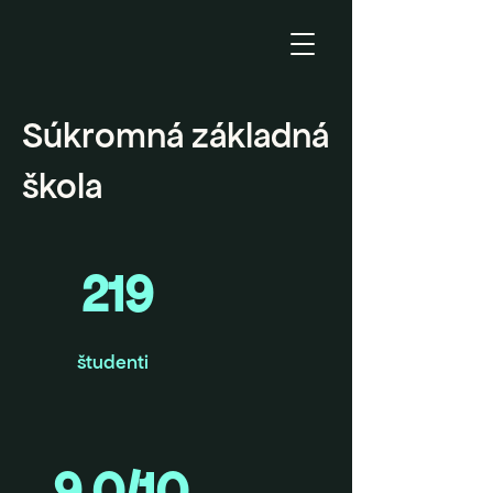
Súkromná základná
škola
219
študenti
9,0/10