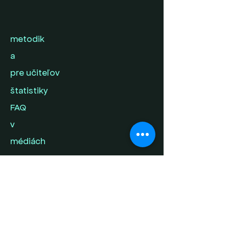
metodik
a
pre učiteľov
štatistiky
FAQ
v
médiách
kontak
t
napíš nám svoj
príbeh
ochrana súkromia