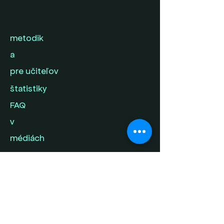
metodik
a
pre učiteľov
štatistiky
FAQ
v
médiách
kontak
t
napíš nám svoj
príbeh
ochrana súkromia