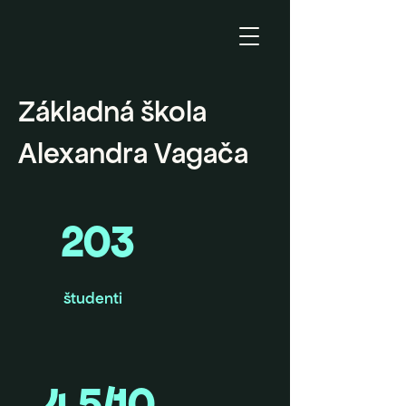
Základná škola
Alexandra Vagača
203
študenti
4,5/10