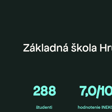
Základná škola Hr
288
7,0/1
študenti
hodnotenie INEK