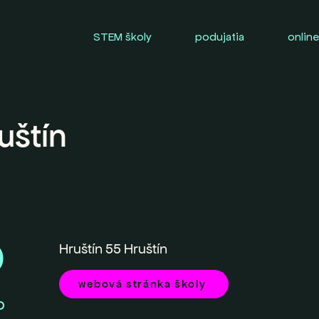
STEM školy
podujatia
online
uštín
0
Hruštín 55 Hruštín
webová stránka školy
O