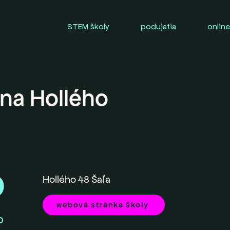
STEM školy
podujatia
online
ána Hollého
0
Hollého 48 Šaľa
webová stránka školy
O