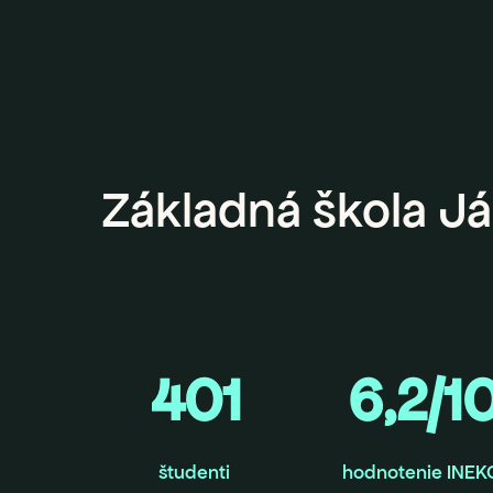
Základná škola J
401
6,2/1
študenti
hodnotenie INEK