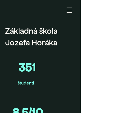
Základná škola
Jozefa Horáka
351
študenti
8,5/10