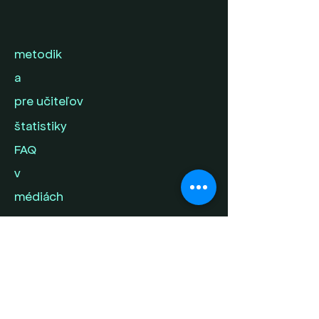
metodik
a
pre učiteľov
štatistiky
FAQ
v
médiách
kontak
t
napíš nám svoj
príbeh
ochrana súkromia