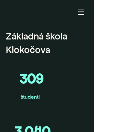
Základná škola
Klokočova
309
študenti
3,0/10